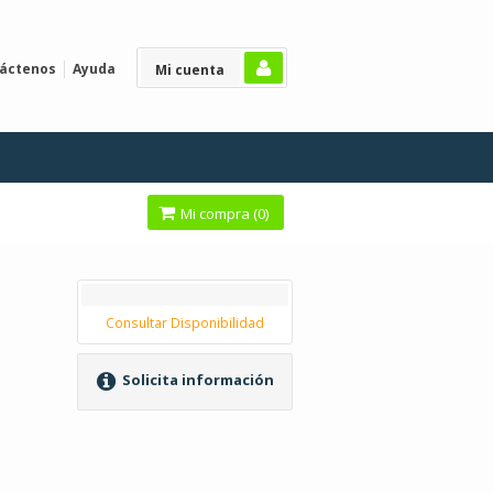
áctenos
Ayuda
Mi cuenta
Mi compra (
0
)
Consultar Disponibilidad
Solicita información