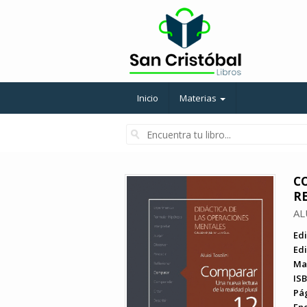
Inicio
Materias
C
R
AL
Edi
Edi
Ma
ISB
Pá