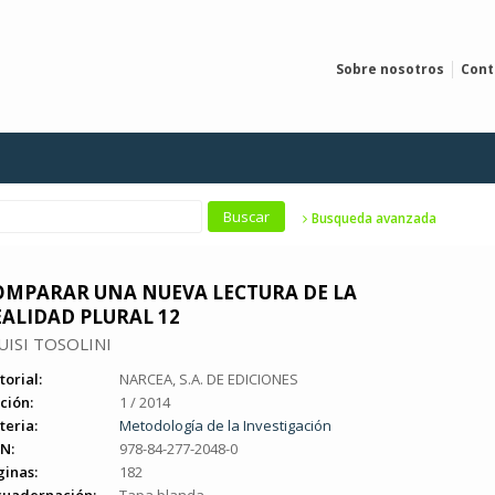
Sobre nosotros
Cont
Busqueda avanzada
OMPARAR UNA NUEVA LECTURA DE LA
EALIDAD PLURAL 12
UISI TOSOLINI
torial:
NARCEA, S.A. DE EDICIONES
ción:
1 / 2014
teria:
Metodología de la Investigación
N:
978-84-277-2048-0
ginas:
182