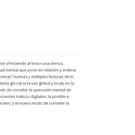
ar ofreciendo al lector una densa,
vidad mental que pone en relación y ordena
nerar? nuevas y múltiples lecturas de lo
a glo-cal (a la vez global y local), en la
modo de concebir la operación mental de
escentes nativos digitales; la posible e
urales; y el nuevo modo de concebir la