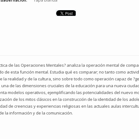
cuadernación:
Tapa blanda
ctica de las Operaciones Mentales? analiza la operación mental de compar
icado de esta función mental. Estudia qué es comparar; no tanto como acti
e la realidad y de la cultura, sino sobre todo como operación capaz de ?ge
, una de las dimensiones cruciales de la educación para una nueva ciudadaní
resenta modelos operativos, ejemplificando las potencialidades del nuevo 
ización de los mitos clásicos en la construcción de la identidad de los adol
dad de creencias y experiencias religiosas en las actuales aulas intercult
de la información y de la comunicación.