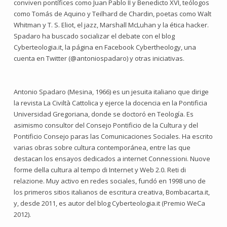
conviven pontífices como Juan Pablo II y Benedicto XVI, teólogos
como Tomás de Aquino y Teilhard de Chardin, poetas como Walt
Whitman y T. S. Eliot, el jazz, Marshall McLuhan y la ética hacker.
Spadaro ha buscado socializar el debate con el blog
Cyberteologia.it, la página en Facebook Cybertheology, una
cuenta en Twitter (@antoniospadaro) y otras iniciativas.
Antonio Spadaro (Mesina, 1966) es un jesuita italiano que dirige
la revista La Civiltà Cattolica y ejerce la docencia en la Pontificia
Universidad Gregoriana, donde se doctoró en Teología. Es
asimismo consultor del Consejo Pontificio de la Cultura y del
Pontificio Consejo paras las Comunicaciones Sociales. Ha escrito
varias obras sobre cultura contemporánea, entre las que
destacan los ensayos dedicados a internet Connessioni. Nuove
forme della cultura al tempo di Internet y Web 2.0. Reti di
relazione. Muy activo en redes sociales, fundó en 1998 uno de
los primeros sitios italianos de escritura creativa, Bombacarta.it,
y, desde 2011, es autor del blog Cyberteologia.it (Premio WeCa
2012).