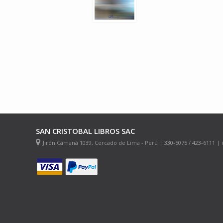
SAN CRISTOBAL LIBROS SAC
Jirón Camaná 1039, Cercado de Lima - Perú | 330-5075 / 423-6111 |