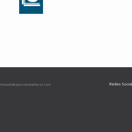
Redes Socia
infoweb@sancristoballibros.com