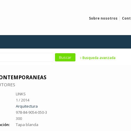
Sobre nosotros
Cont
Busqueda avanzada
CONTEMPORANEAS
UTORES
LINKS
1 / 2014
Arquitectura
978-84-9054-050-3
300
ción:
Tapa blanda