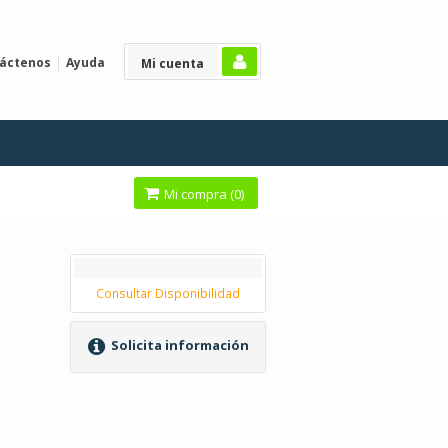
áctenos
Ayuda
Mi cuenta
Mi compra (
0
)
Consultar Disponibilidad
Solicita información