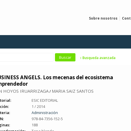
Sobre nosotros
Cont
Busqueda avanzada
SINESS ANGELS. Los mecenas del ecosistema
mprendedor
N HOYOS IRUARRIZAGA
MARIA SAIZ SANTOS
/
torial:
ESIC EDITORIAL
ción:
1 / 2014
teria:
Administración
N:
978-84-7356-152-5
ginas:
188