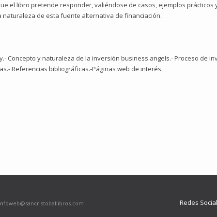
ue el libro pretende responder, valiéndose de casos, ejemplos prácticos
a naturaleza de esta fuente alternativa de financiación.
.- Concepto y naturaleza de la inversión business angels.- Proceso de in
icas.- Referencias bibliográficas.-Páginas web de interés.
Redes Socia
infoweb@sancristoballibros.com