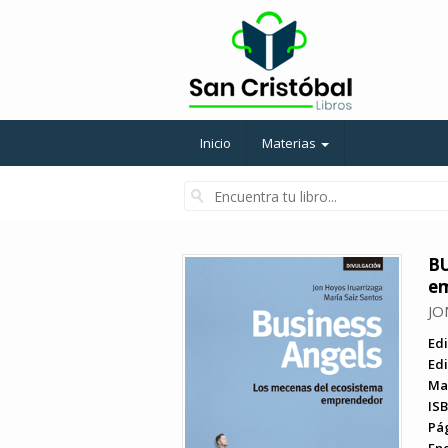
Inicio
Materias
BU
e
JO
Edi
Edi
Ma
ISB
Pá