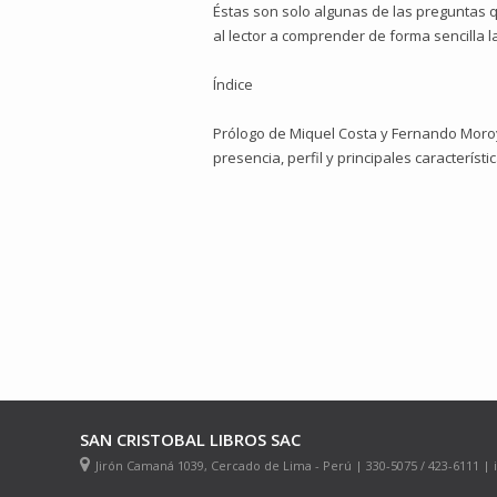
Éstas son solo algunas de las preguntas q
al lector a comprender de forma sencilla l
Índice
Prólogo de Miquel Costa y Fernando Moroy
presencia, perfil y principales característ
SAN CRISTOBAL LIBROS SAC
Jirón Camaná 1039, Cercado de Lima - Perú | 330-5075 / 423-6111 |