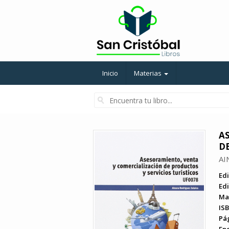
Inicio
Materias
A
DE
AI
Edi
Edi
Ma
ISB
Pá