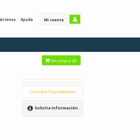
áctenos
Ayuda
Mi cuenta
Mi compra (
0
)
Consultar Disponibilidad
Solicita información