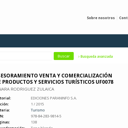
Sobre nosotros
Cont
Busqueda avanzada
SESORAMIENTO VENTA Y COMERCIALIZACIÓN
 PRODUCTOS Y SERVICIOS TURÍSTICOS UF0078
NARA RODRIGUEZ ZULAICA
torial:
EDICIONES PARANINFO S.A.
ción:
1 / 2015
teria:
Turismo
N:
978-84-283-9814-5
ginas:
138