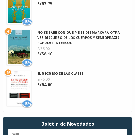
S/63.75
-15%
4º
NO SE SABE CON QUE PIE SE DESMARCARA OTRA
VEZ DISCURSO DE LOS CUERPOS Y SEMIOPRAXIS
POPULAR INTERCUL
S/66.00
S/56.10
-15%
5º
EL REGRESO DE LAS CLASES
S/76.00
S/64.60
-15%
Boletín de Novedades