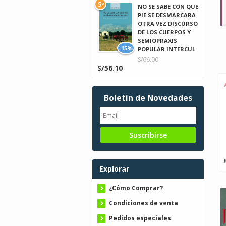
5º
NO SE SABE CON QUE
PIE SE DESMARCARA
OTRA VEZ DISCURSO
DE LOS CUERPOS Y
SEMIOPRAXIS
-15%
POPULAR INTERCUL
S/66.00
S/56.10
Boletín de Novedades
Explorar
¿Cómo Comprar?
Condiciones de venta
Pedidos especiales