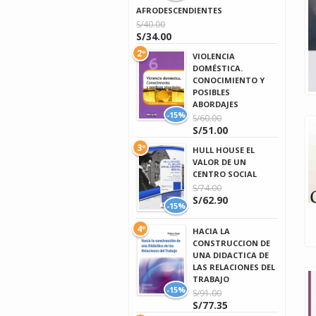
AFRODESCENDIENTES
S/40.00
S/34.00
2º
VIOLENCIA
DOMÉSTICA.
CONOCIMIENTO Y
POSIBLES
ABORDAJES
-15%
S/60.00
S/51.00
3º
HULL HOUSE EL
VALOR DE UN
CENTRO SOCIAL
S/74.00
S/62.90
-15%
4º
HACIA LA
CONSTRUCCION DE
UNA DIDACTICA DE
LAS RELACIONES DEL
TRABAJO
-15%
S/91.00
S/77.35