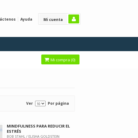
áctenos
Ayuda
Mi cuenta
Mi compra (
0
)
Ver
Por página
MINDFULNESS PARA REDUCIR EL
ESTRÉS
BOB STAHL / ELISHA GOLDSTEIN