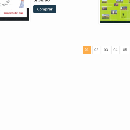
Comprar
01
02
03
04
05