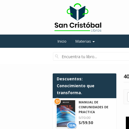
Inicio
Materias
40
Descuentos:
Conocimiento que
transforma.
1º
MANUAL DE
COMUNIDADES DE
PRACTICA
S/70.00
S/59.50
-15%