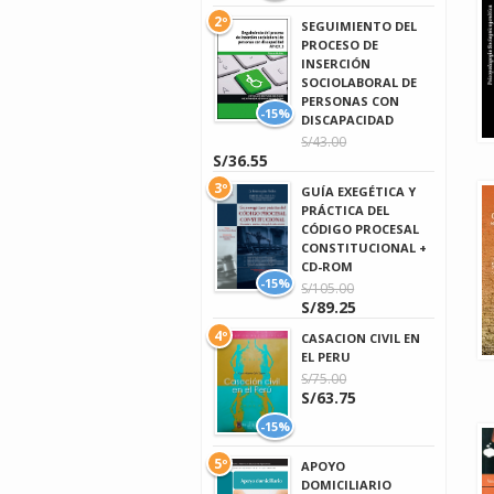
2º
SEGUIMIENTO DEL
PROCESO DE
INSERCIÓN
SOCIOLABORAL DE
PERSONAS CON
-15%
DISCAPACIDAD
S/43.00
S/36.55
3º
GUÍA EXEGÉTICA Y
PRÁCTICA DEL
CÓDIGO PROCESAL
CONSTITUCIONAL +
CD-ROM
-15%
S/105.00
S/89.25
4º
CASACION CIVIL EN
EL PERU
S/75.00
S/63.75
-15%
5º
APOYO
DOMICILIARIO