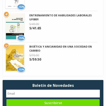
-15%
4º
ENTRENAMIENTO DE HABILIDADES LABORALES
UF0801
S/49.00
S/41.65
-15%
5º
BIOÉTICA Y ANCIANIDAD EN UNA SOCIEDAD EN
CAMBIO
S/70.00
S/59.50
-15%
Boletín de Novedades