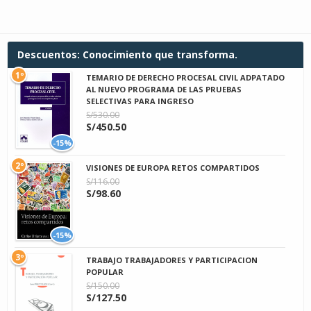
Descuentos: Conocimiento que transforma.
1º
TEMARIO DE DERECHO PROCESAL CIVIL ADPATADO
AL NUEVO PROGRAMA DE LAS PRUEBAS
SELECTIVAS PARA INGRESO
S/530.00
S/450.50
-15%
2º
VISIONES DE EUROPA RETOS COMPARTIDOS
S/116.00
S/98.60
-15%
3º
TRABAJO TRABAJADORES Y PARTICIPACION
POPULAR
S/150.00
S/127.50