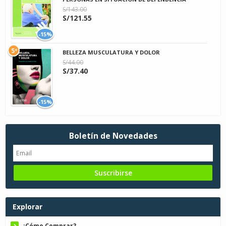
S/143.00
S/121.55
-15%
5º
BELLEZA MUSCULATURA Y DOLOR
S/44.00
S/37.40
-15%
Boletín de Novedades
Explorar
¿Cómo Comprar?