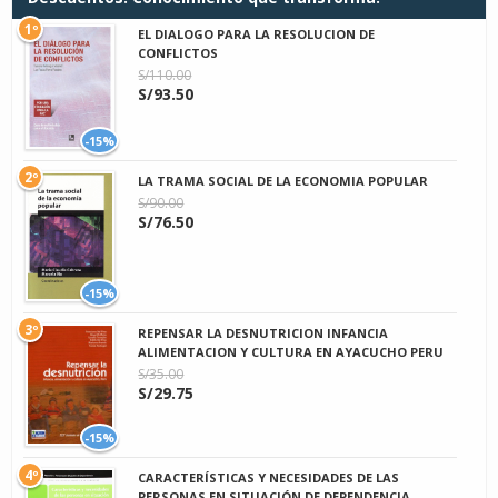
1º
EL DIALOGO PARA LA RESOLUCION DE
CONFLICTOS
S/110.00
S/93.50
-15%
2º
LA TRAMA SOCIAL DE LA ECONOMIA POPULAR
S/90.00
S/76.50
-15%
3º
REPENSAR LA DESNUTRICION INFANCIA
ALIMENTACION Y CULTURA EN AYACUCHO PERU
S/35.00
S/29.75
-15%
4º
CARACTERÍSTICAS Y NECESIDADES DE LAS
PERSONAS EN SITUACIÓN DE DEPENDENCIA