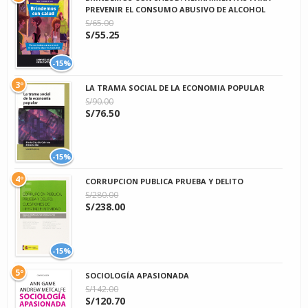
PREVENIR EL CONSUMO ABUSIVO DE ALCOHOL
S/65.00
S/55.25
-15%
3º
LA TRAMA SOCIAL DE LA ECONOMIA POPULAR
S/90.00
S/76.50
-15%
4º
CORRUPCION PUBLICA PRUEBA Y DELITO
S/280.00
S/238.00
-15%
5º
SOCIOLOGÍA APASIONADA
S/142.00
S/120.70