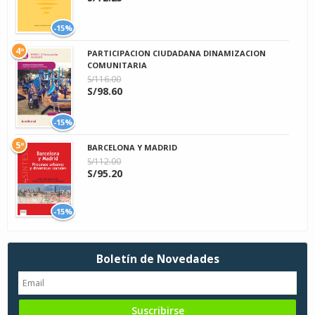
-15%
4º
PARTICIPACION CIUDADANA DINAMIZACION
COMUNITARIA
S/116.00
S/98.60
-15%
5º
BARCELONA Y MADRID
S/112.00
S/95.20
-15%
Boletín de Novedades