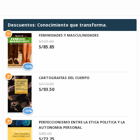
Descuentos: Conocimiento que transforma.
1º
FEMINIDADES Y MASCULINIDADES
S/101.00
S/85.85
-15%
2º
CARTOGRAFÍAS DEL CUERPO
S/110.00
S/93.50
-15%
3º
PERFECCIONISMO ENTRE LA ETICA POLITICA Y LA
AUTONOMIA PERSONAL
S/85.00
S/72.25