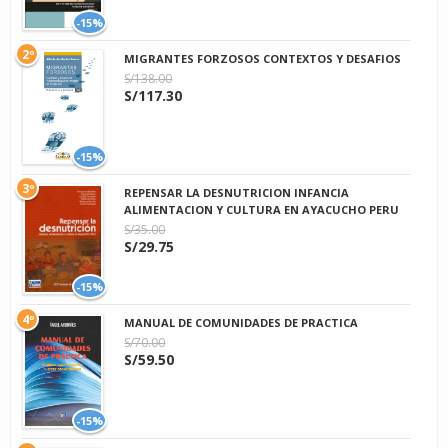
-15%
2º
MIGRANTES FORZOSOS CONTEXTOS Y DESAFIOS
S/138.00
S/117.30
-15%
3º
REPENSAR LA DESNUTRICION INFANCIA
ALIMENTACION Y CULTURA EN AYACUCHO PERU
S/35.00
S/29.75
-15%
4º
MANUAL DE COMUNIDADES DE PRACTICA
S/70.00
S/59.50
-15%