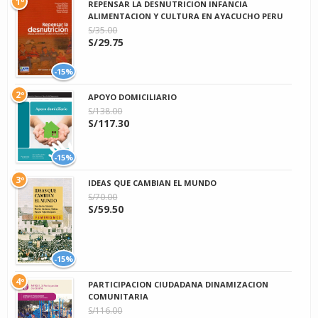
1º
REPENSAR LA DESNUTRICION INFANCIA
ALIMENTACION Y CULTURA EN AYACUCHO PERU
S/35.00
S/29.75
-15%
2º
APOYO DOMICILIARIO
S/138.00
S/117.30
-15%
3º
IDEAS QUE CAMBIAN EL MUNDO
S/70.00
S/59.50
-15%
4º
PARTICIPACION CIUDADANA DINAMIZACION
COMUNITARIA
S/116.00