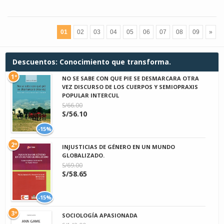
01
02
03
04
05
06
07
08
09
»
Descuentos: Conocimiento que transforma.
1º
NO SE SABE CON QUE PIE SE DESMARCARA OTRA
VEZ DISCURSO DE LOS CUERPOS Y SEMIOPRAXIS
POPULAR INTERCUL
S/66.00
S/56.10
-15%
2º
INJUSTICIAS DE GÉNERO EN UN MUNDO
GLOBALIZADO.
S/69.00
S/58.65
-15%
3º
SOCIOLOGÍA APASIONADA