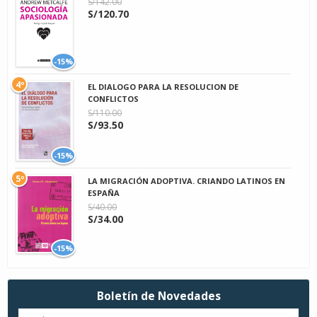
S/142.00
S/120.70
-15%
4º
EL DIALOGO PARA LA RESOLUCION DE
CONFLICTOS
S/110.00
S/93.50
-15%
5º
LA MIGRACIÓN ADOPTIVA. CRIANDO LATINOS EN
ESPAÑA
S/40.00
S/34.00
-15%
Boletín de Novedades