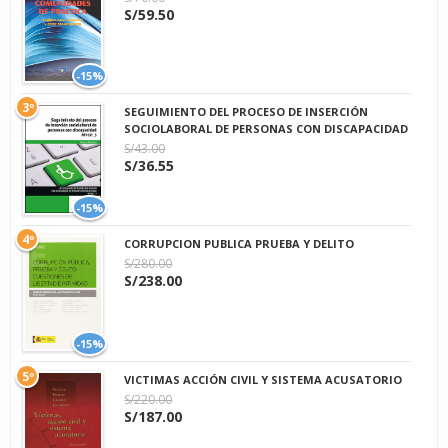
S/59.50
-15%
3º
SEGUIMIENTO DEL PROCESO DE INSERCIÓN
SOCIOLABORAL DE PERSONAS CON DISCAPACIDAD
S/43.00
S/36.55
-15%
4º
CORRUPCION PUBLICA PRUEBA Y DELITO
S/280.00
S/238.00
-15%
5º
VICTIMAS ACCIÓN CIVIL Y SISTEMA ACUSATORIO
S/220.00
S/187.00