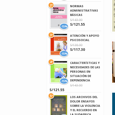
2º
NORMAS
ADMINISTRATIVAS
BÁSICAS
S/143.00
S/121.55
-15%
3º
ATENCIÓN Y APOYO
PSICOSOCIAL
S/138.00
S/117.30
-15%
4º
CARACTERÍSTICAS Y
NECESIDADES DE LAS
PERSONAS EN
SITUACIÓN DE
DEPENDENCIA
-15%
S/143.00
S/121.55
5º
LOS ARCHIVOS DEL
DOLOR ENSAYOS
SOBRE LA VIOLENCIA
Y EL RECUERDO EN
LA SUDAFRICA