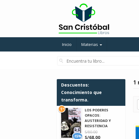
Inicio
Materias
1 
Descuentos:
Conocimiento que
transforma.
1º
LOS PODERES
OPACOS:
AUSTERIDAD Y
RESISTENCIA
S/80.00
-15%
S/68.00