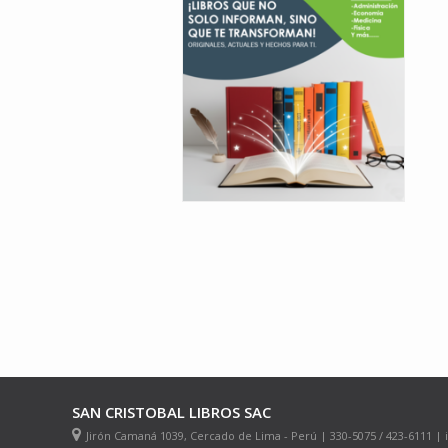
SAN CRISTOBAL LIBROS SAC
Jirón Camaná 1039, Cercado de Lima - Perú | 330-5075 / 423-6111 |