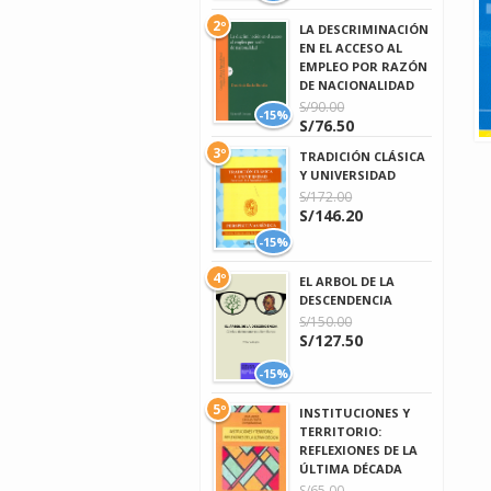
2º
LA DESCRIMINACIÓN
EN EL ACCESO AL
EMPLEO POR RAZÓN
DE NACIONALIDAD
S/90.00
-15%
S/76.50
3º
TRADICIÓN CLÁSICA
Y UNIVERSIDAD
S/172.00
S/146.20
-15%
4º
EL ARBOL DE LA
DESCENDENCIA
S/150.00
S/127.50
-15%
5º
INSTITUCIONES Y
TERRITORIO:
REFLEXIONES DE LA
ÚLTIMA DÉCADA
S/65.00