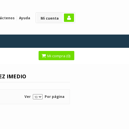
áctenos
Ayuda
Mi cuenta
Mi compra (
0
)
EZ IMEDIO
Ver
Por página