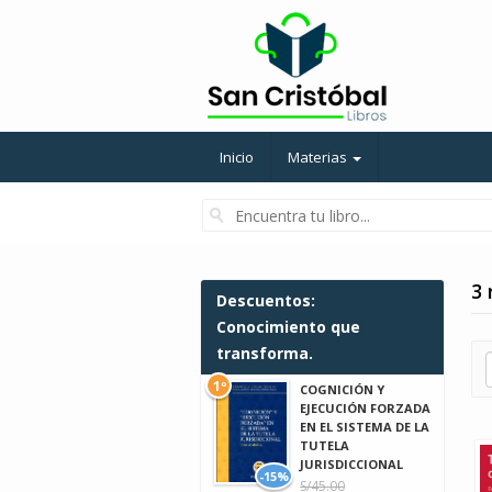
Inicio
Materias
3 
Descuentos:
Conocimiento que
transforma.
1º
COGNICIÓN Y
EJECUCIÓN FORZADA
EN EL SISTEMA DE LA
TUTELA
JURISDICCIONAL
-15%
S/45.00