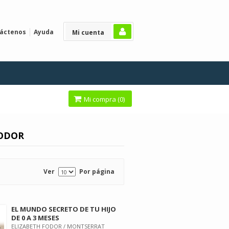
áctenos
Ayuda
Mi cuenta
Mi compra (
0
)
FODOR
Ver
Por página
EL MUNDO SECRETO DE TU HIJO
DE 0 A 3 MESES
ELIZABETH FODOR / MONTSERRAT