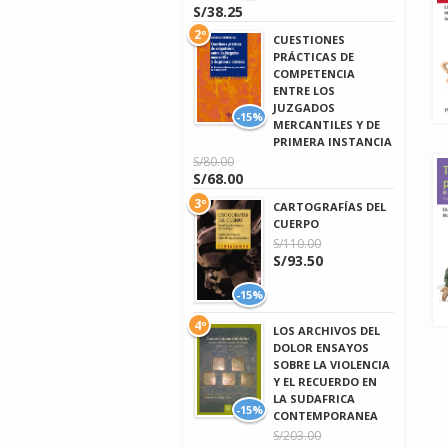
S/38.25
2º
CUESTIONES
PRÁCTICAS DE
COMPETENCIA
ENTRE LOS
JUZGADOS
-15%
MERCANTILES Y DE
PRIMERA INSTANCIA
S/80.00
S/68.00
3º
CARTOGRAFÍAS DEL
CUERPO
S/110.00
S/93.50
-15%
4º
LOS ARCHIVOS DEL
DOLOR ENSAYOS
SOBRE LA VIOLENCIA
Y EL RECUERDO EN
LA SUDAFRICA
-15%
CONTEMPORANEA
S/203.00