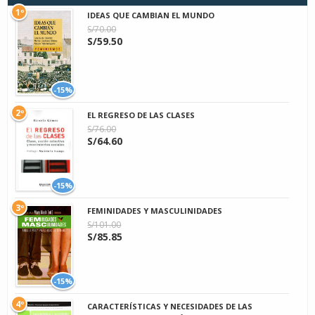
1º
IDEAS QUE CAMBIAN EL MUNDO
S/70.00
S/59.50
-15%
2º
EL REGRESO DE LAS CLASES
S/76.00
S/64.60
-15%
3º
FEMINIDADES Y MASCULINIDADES
S/101.00
S/85.85
-15%
4º
CARACTERÍSTICAS Y NECESIDADES DE LAS