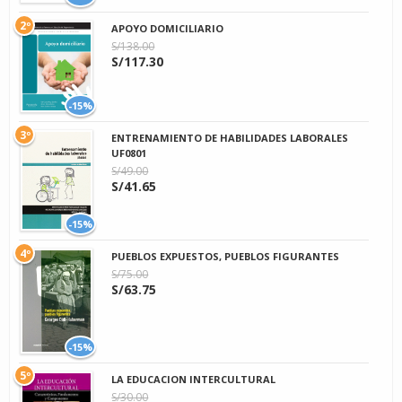
2º
APOYO DOMICILIARIO
S/138.00
S/117.30
-15%
3º
ENTRENAMIENTO DE HABILIDADES LABORALES
UF0801
S/49.00
S/41.65
-15%
4º
PUEBLOS EXPUESTOS, PUEBLOS FIGURANTES
S/75.00
S/63.75
-15%
5º
LA EDUCACION INTERCULTURAL
S/30.00