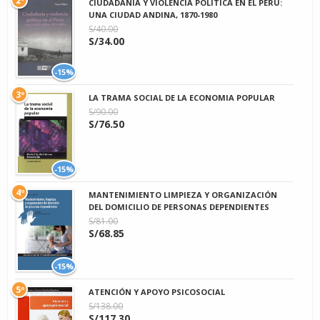
2º
CIUDADANÍA Y VIOLENCIA POLÍTICA EN EL PERÚ:
UNA CIUDAD ANDINA, 1870-1980
S/40.00
S/34.00
-15%
3º
LA TRAMA SOCIAL DE LA ECONOMIA POPULAR
S/90.00
S/76.50
-15%
4º
MANTENIMIENTO LIMPIEZA Y ORGANIZACIÓN
DEL DOMICILIO DE PERSONAS DEPENDIENTES
S/81.00
S/68.85
-15%
5º
ATENCIÓN Y APOYO PSICOSOCIAL
S/138.00
S/117.30