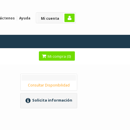
áctenos
Ayuda
Mi cuenta
Mi compra (
0
)
Consultar Disponibilidad
Solicita información