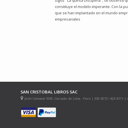
siglo): "La quinta Disciplina", se observ
constituye el modelo imperante. Con la pub
que se han implantado en el mundo empresa
empresariales
SAN CRISTOBAL LIBROS SAC
Jirón Camaná 1039, Cercado de Lima - Perú | 330-5075 / 423-6111 |