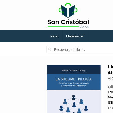
Inicio
Materias
LA
es
VI
Edi
Edi
Ma
ISB
En