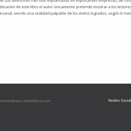
a que sus directrices han sido implantadas en importantes empresas, de f
licación de este libro el autor únicamente pretende mostrar a los lectores
rial, siendo una realidad palpable de los éxitos logrados, según lo han 
Redes Socia
infoweb@sancristoballibros.com