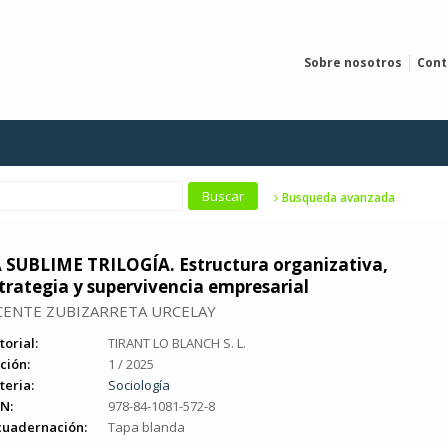
Sobre nosotros
Cont
Busqueda avanzada
 SUBLIME TRILOGÍA. Estructura organizativa,
trategia y supervivencia empresarial
CENTE ZUBIZARRETA URCELAY
torial:
TIRANT LO BLANCH S. L.
ción:
1 / 2025
teria:
Sociología
N:
978-84-1081-572-8
cuadernación:
Tapa blanda