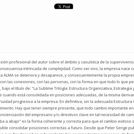
flexión profesional del autor sobre el ámbito y casuística de la supervive
consecuencia intrincada de complejidad. Como ser vivo, la empresa nace c
ha ALMA se deteriora y desaparece, y consecuentemente la propia empresa
 con las conexiones, con las personas, con la forma en que todo lo que pe
 bajo el título de: "La Sublime Trilogía: Estructura Organizativa, Estrategia
ue cuando está consolidada en posiciones adecuadas, de la misma derivan
inuidad progresiva a la empresa. En definitiva, sin la adecuada Estructur
cimiento. Hay que tener siempre presente, que todo cambio importante en 
ncienciación del empresario y/o directivos clave en tal necesidad de ca
ba a abajo" es la forma coherente y correcta para que el cambio exitoso s
posible consolidar posiciones correctas a futuro. Desde que Peter Senge p